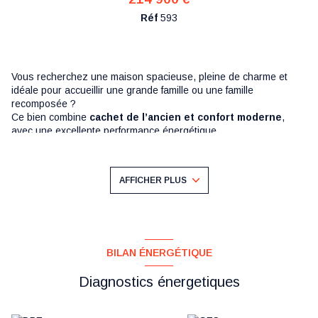
Réf
593
Vous recherchez une maison spacieuse, pleine de charme et
idéale pour accueillir une grande famille ou une famille
recomposée ?
Ce bien combine
cachet de l’ancien et confort moderne
,
+12
avec une excellente performance énergétique.
Maison de 165 m² habitables située à POZIERES, à 10 min
d'Albert
Dès l’entrée, le charme opère :
AFFICHER PLUS
Carrelage ancien, moulures d’époque et couloir traversant
donnent immédiatement le ton.
Au rez-de-chaussée :
Belle entrée avec carreaux anciens et moulures
Salle à manger
BILAN ÉNERGÉTIQUE
Cuisine ouverte sur un salon lumineux d’environ 22 m² (extension
récente)
Diagnostics énergetiques
1 chambre avec point d’eau et parquet
1 bureau
WC indépendant