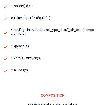
sont disponibles sur le site Géorisques : www.georisques.gouv.fr
1 salle(s) d'eau
cuisine séparée (équipée)
Chauffage individuel : trad_type_chauff_air_eau (pompe
à chaleur)
1 garage(s)
1 côté(s) mitoyen(s)
2 niveau(x)
COMPOSITION