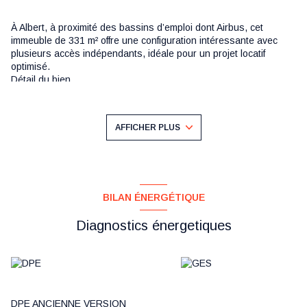
À Albert, à proximité des bassins d’emploi dont
Airbus
, cet
immeuble de 331 m² offre une configuration intéressante avec
plusieurs accès indépendants, idéale pour un projet locatif
optimisé.
Détail du bien
Rez-de-chaussée – Plateau de 173 m²
10 pièces (ancien usage professionnel)
Surface entre 8 m² et 16 m² par pièce
+5
AFFICHER PLUS
Arrivées d’eau présentes dans chaque pièce.
WC
Duplex principal (94 m²) – non loué
Accès indépendant
1er étage :
Séjour
BILAN ÉNERGÉTIQUE
Cuisine
Salle d’eau
Diagnostics énergetiques
WC
2 chambres
2ème étage :
Palier
Dressing
Grenier aménageable
DPE ANCIENNE VERSION