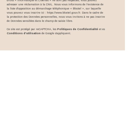
droits « Informatique et Libertés » ne sont pas respectés, vous pouvez
adresser une réclamation à la CNIL. Nous vous informons de l’existence de
la liste d'opposition au démarchage téléphonique « Bloctel », sur laquelle
vous pouvez vous inscrire ici :
https://www.bloctel.gouv.fr
. Dans le cadre de
la protection des Données personnelles, nous vous invitons à ne pas inscrire
de Données sensibles dans le champ de saisie libre.
Ce site est protégé par reCAPTCHA, les
Politiques de Confidentialité
et es
Conditions d'utilisation
de Google s'appliquent.