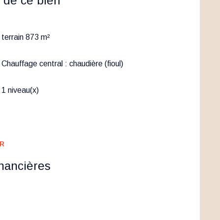
 de ce bien
terrain 873 m²
Chauffage central : chaudière (fioul)
1 niveau(x)
ER
inancières