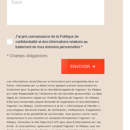
J'ai pris connaissance de la Politique de
confidentialité et des informations relatives au
traitement de mes données personnelles *
* Champs obligatoires
ENVOYER
Les informations recueillies sur ce formulaire sont enregistrées dans un
fichier informatisé par La Boite Immo agissant comme Sous-traitant du
traitement pour la gestion de la clientèle/prospects de l'Agence / du Réseau
qui reste Responsable du Traitement de vos Données personnelles. La base
légale du traitement repose sur l'intérêt légitime de l'Agence / du Réseau.
Elles sont conservées jusqu'à demande de suppression et sont destinées à
l'Agence / au Réseau. Conformément à la loi « informatique et libertés »,
vous disposez des droits d’accès, de rectification, d’effacement, d’opposition,
de limitation et de portabilité de vos données. Vous pouvez retirer votre
consentement à tout moment en contactant directement l’Agence / Le
Réseau. Consultez le site
https://cnil.fr/fr
pour plus d’informations sur vos
droits. Si vous estimez, après avoir contacté l'Agence / le Réseau, que vos