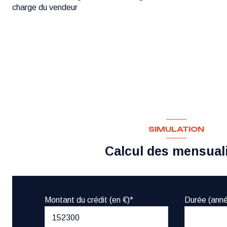
charge du vendeur
SIMULATION
Calcul des mensual
Montant du crédit (en €)*
Durée (ann