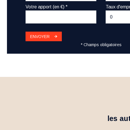
Votre apport (en €) *
Taux d'empr
ENVOYER
* Champs obligatoires
les au