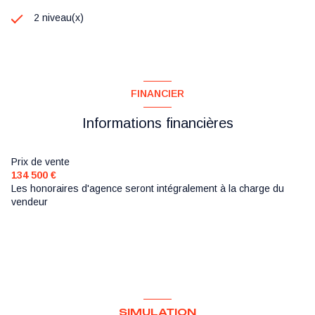
sont disponibles sur le site Géorisques :
2 niveau(x)
www.georisques.gouv.fr
.
FINANCIER
Informations financières
Prix de vente
134 500 €
Les honoraires d'agence seront intégralement à la charge du
vendeur
SIMULATION