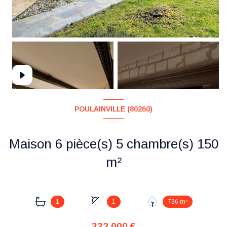
+6
POULAINVILLE (80260)
Maison 6 pièce(s) 5 chambre(s) 150
m²
1
1
736 m²
332 000 €