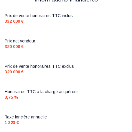
chambre
8.09 m²
chambre
13.77 m²
chambre
7.98 m²
Prix de vente honoraires TTC inclus
salle de bain
4.19 m²
332 000 €
Bureau au dessus du garage
8.27 m²
Lingerie
5.33 m²
WC au dessus du garage
m²
WC
1.37 m²
Prix net vendeur
320 000 €
salle d'eau
1.80 m²
garage
45.78 m²
Prix de vente honoraires TTC exclus
320 000 €
Honoraires TTC à la charge acquéreur
3,75 %
Taxe foncière annuelle
1 323 €