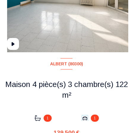
ALBERT (80300)
Maison 4 pièce(s) 3 chambre(s) 122
m²
+4
1
1
139 500 €