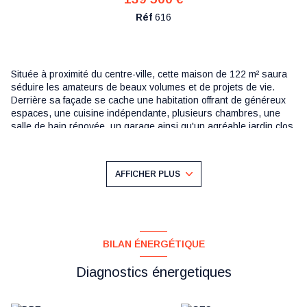
Réf
616
Située à proximité du centre-ville, cette maison de 122 m² saura
séduire les amateurs de beaux volumes et de projets de vie.
Derrière sa façade se cache une habitation offrant de généreux
espaces, une cuisine indépendante, plusieurs chambres, une
salle de bain rénovée, un garage ainsi qu'un agréable jardin clos
où profiter des beaux jours en toute tranquillité.
Vous apprécierez également son grenier aménageable, véritable
atout pour créer des espaces supplémentaires selon vos
AFFICHER PLUS
besoins : chambres, bureau, salle de jeux ou suite parentale.
La maison bénéficie d'un emplacement pratique, proche des
commerces, écoles et services du quotidien.
122 m² habitables
Garage
Jardin clos
BILAN ÉNERGÉTIQUE
Grenier aménageable
Beaux volumes
Diagnostics énergetiques
Proximité centre-ville
Un bien idéal pour une famille à la recherche d'espace et de